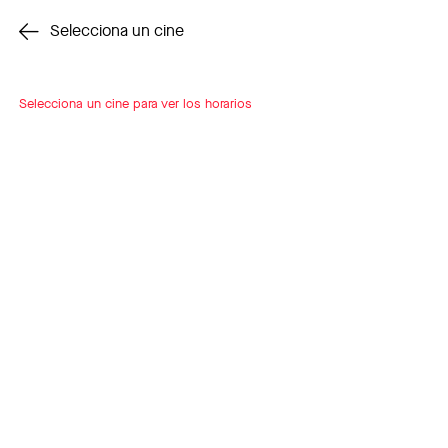
Cambiar cine
Selecciona un cine
Selecciona un cine para ver los horarios
INSCRÍBETE
A LOOP