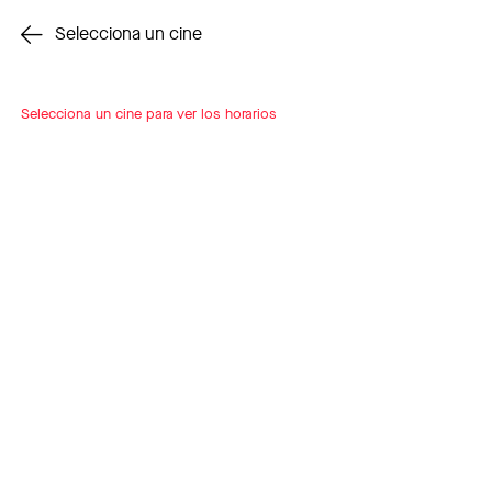
Cambiar cine
Selecciona un cine
Selecciona un cine para ver los horarios
INSCRÍBETE
A LOOP