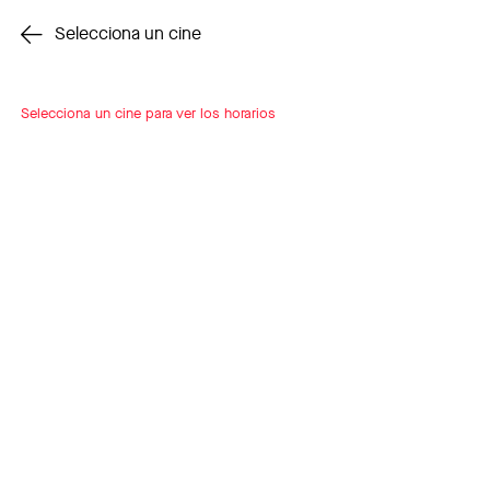
Cambiar cine
Selecciona un cine
Selecciona un cine para ver los horarios
INSCRÍBETE
A LOOP