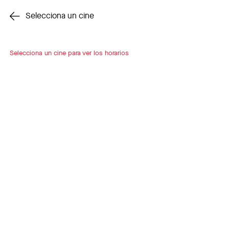
Cambiar cine
Selecciona un cine
Selecciona un cine para ver los horarios
INSCRÍBETE
A LOOP