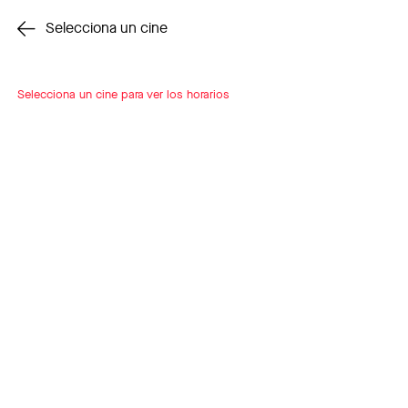
Cambiar cine
Selecciona un cine
Selecciona un cine para ver los horarios
INSCRÍBETE
A LOOP