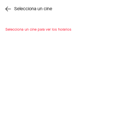
Cambiar cine
Selecciona un cine
Selecciona un cine para ver los horarios
INSCRÍBETE
A LOOP