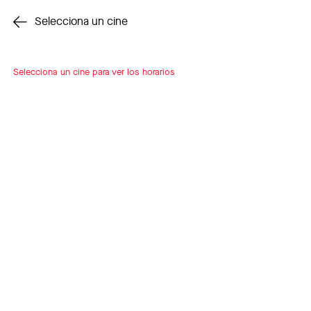
Cambiar cine
Selecciona un cine
Selecciona un cine para ver los horarios
INSCRÍBETE
A LOOP