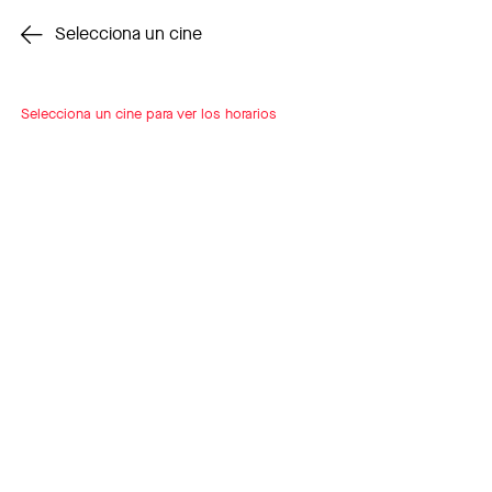
Cambiar cine
Selecciona un cine
Selecciona un cine para ver los horarios
INSCRÍBETE
A LOOP