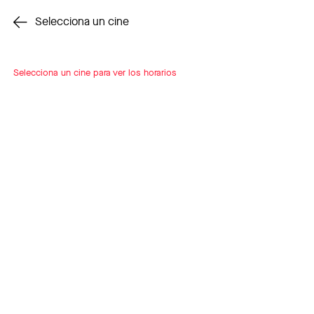
Cambiar cine
Selecciona un cine
Selecciona un cine para ver los horarios
INSCRÍBETE
A LOOP