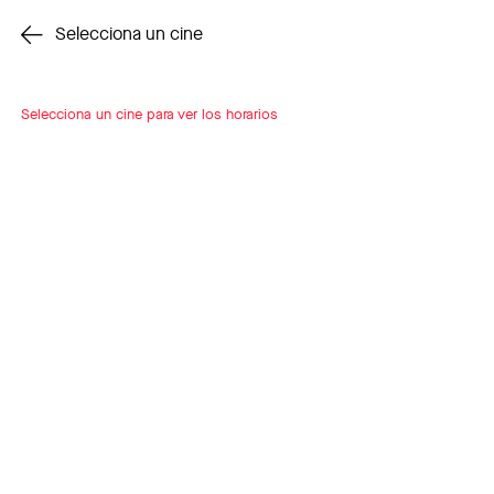
Cambiar cine
Selecciona un cine
Selecciona un cine para ver los horarios
INSCRÍBETE
A LOOP