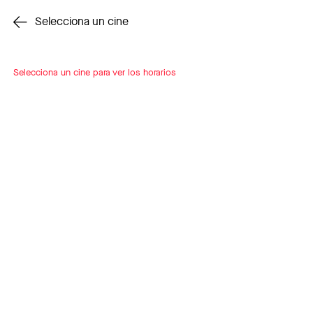
Cambiar cine
Selecciona un cine
Selecciona un cine para ver los horarios
INSCRÍBETE
A LOOP