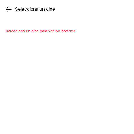
Cambiar cine
Selecciona un cine
Selecciona un cine para ver los horarios
INSCRÍBETE
A LOOP