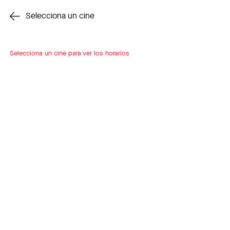
Cambiar cine
Selecciona un cine
Selecciona un cine para ver los horarios
INSCRÍBETE
A LOOP