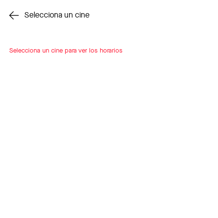
Cambiar cine
Selecciona un cine
Selecciona un cine para ver los horarios
INSCRÍBETE
A LOOP