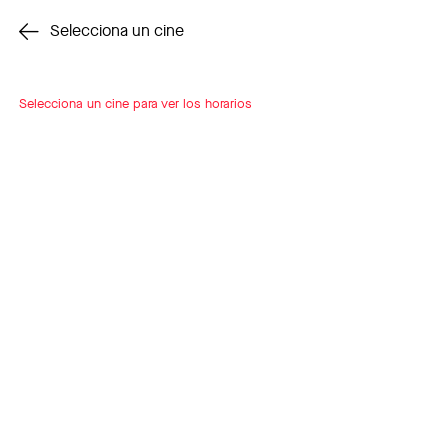
Cambiar cine
Selecciona un cine
Selecciona un cine para ver los horarios
INSCRÍBETE
A LOOP