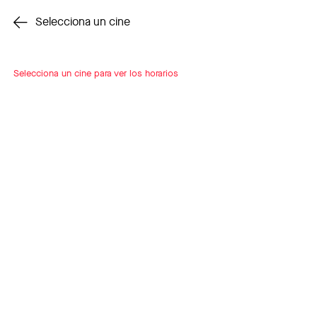
Cambiar cine
Selecciona un cine
Selecciona un cine para ver los horarios
INSCRÍBETE
A LOOP