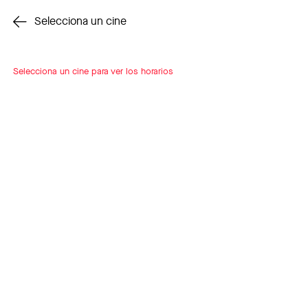
Cambiar cine
Selecciona un cine
Selecciona un cine para ver los horarios
INSCRÍBETE
A LOOP