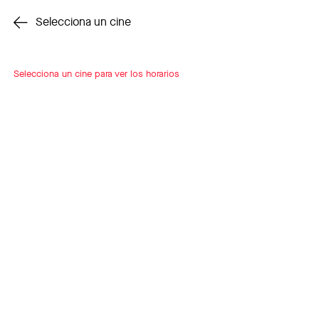
Cambiar cine
Selecciona un cine
Selecciona un cine para ver los horarios
INSCRÍBETE
A LOOP