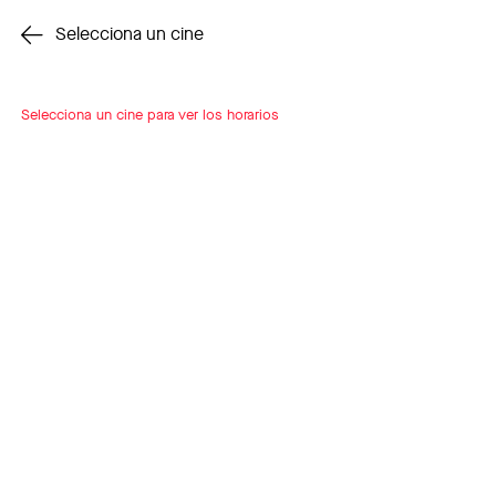
Cambiar cine
Selecciona un cine
Selecciona un cine para ver los horarios
INSCRÍBETE
A LOOP