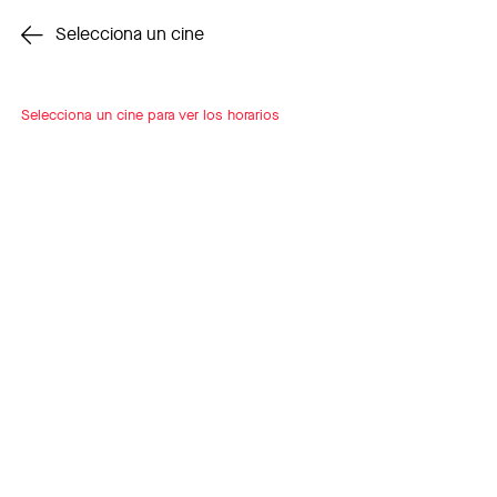
Cambiar cine
Selecciona un cine
Selecciona un cine para ver los horarios
INSCRÍBETE
A LOOP