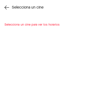
Cambiar cine
Selecciona un cine
Selecciona un cine para ver los horarios
INSCRÍBETE
A LOOP