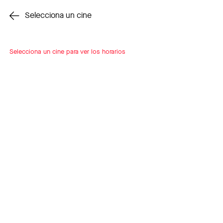
Cambiar cine
Selecciona un cine
Selecciona un cine para ver los horarios
INSCRÍBETE
A LOOP