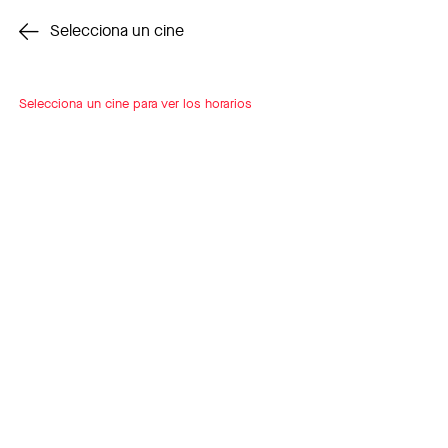
Cambiar cine
Selecciona un cine
Selecciona un cine para ver los horarios
INSCRÍBETE
A LOOP