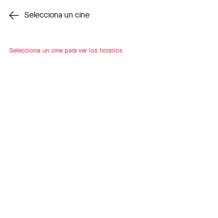
Cambiar cine
Selecciona un cine
Selecciona un cine para ver los horarios
INSCRÍBETE
A LOOP