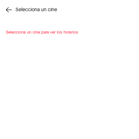
Cambiar cine
Selecciona un cine
Selecciona un cine para ver los horarios
INSCRÍBETE
A LOOP