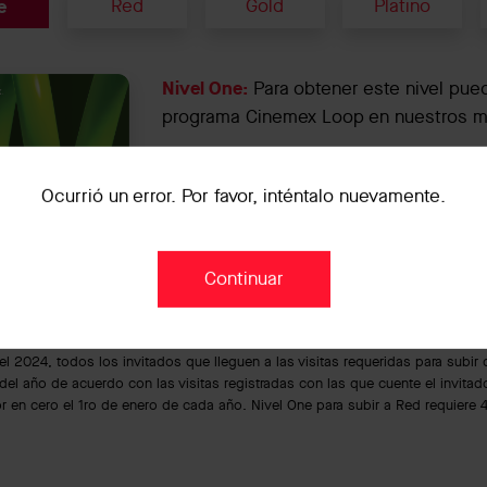
e
Red
Gold
Platino
Nivel One:
Para obtener este nivel puede
programa Cinemex Loop en nuestros me
Ocurrió un error. Por favor, inténtalo nuevamente.
scríbete aquí
Continuar
del 2024, todos los invitados que lleguen a las visitas requeridas para subir
del año de acuerdo con las visitas registradas con las que cuente el invitad
 en cero el 1ro de enero de cada año. Nivel One para subir a Red requiere 4 v