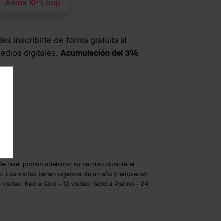
Arena XP Loop
s inscribirte de forma gratuita al
Acumulación del 3%
dios digitales.
 de nivel podrán adelantar su cambio durante el
o. Las visitas tienen vigencia de un año y empiezan
isitas, Red a Gold - 12 visitas, Gold a Platino - 24