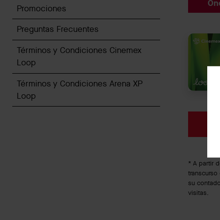
On
Promociones
Preguntas Frecuentes
Términos y Condiciones Cinemex
Loop
Términos y Condiciones Arena XP
Loop
In
* A partir 
transcurso 
su contador
visitas.