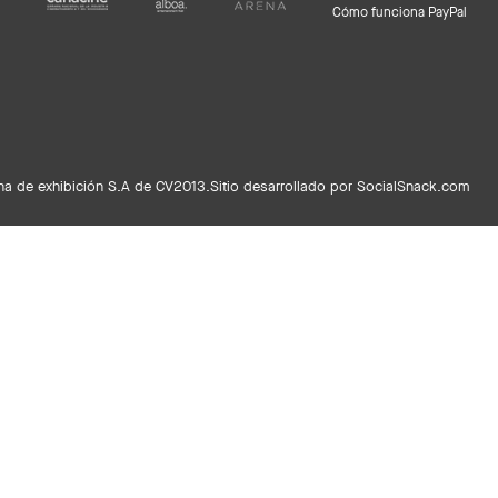
Cómo funciona PayPal
a de exhibición S.A de CV2013.
Sitio desarrollado por SocialSnack.com